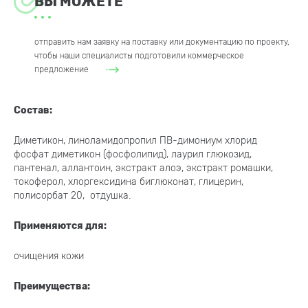
ВЫ МОЖЕТЕ
отправить нам заявку на поставку или документацию по проекту,
чтобы наши специалисты подготовили коммерческое
предложение
Состав:
Диметикон, линоламидопропил ПВ-димониум хлорид
фосфат диметикон (фосфолипид), лаурил глюкозид,
пантенал, аллантоин, экстракт алоэ, экстракт ромашки,
токоферол, хлоргексидина биглюконат, глицерин,
полисорбат 20, отдушка.
Применяются для:
очищения кожи
Преимущества: